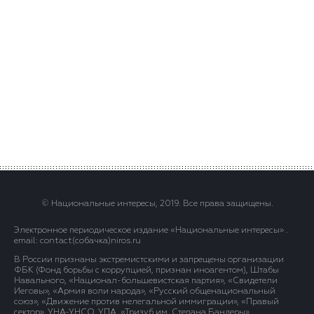
© Национальные интересы, 2019. Все права защищены.
Электронное периодическое издание «Национальные интересы» .
email: contact(сoбaчка)niros.ru
В России признаны экстремистскими и запрещены организации
ФБК (Фонд борьбы с коррупцией, признан иноагентом), Штабы
Навального, «Национал-большевистская партия», «Свидетели
Иеговы», «Армия воли народа», «Русский общенациональный
союз», «Движение против нелегальной иммиграции», «Правый
сектор», УНА-УНСО, УПА, «Тризуб им. Степана Бандеры»,