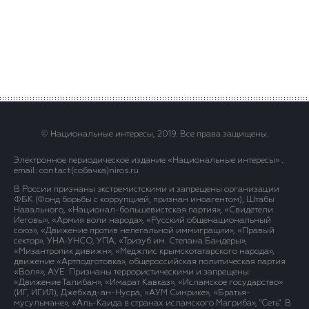
© Национальные интересы, 2019. Все права защищены.
Электронное периодическое издание «Национальные интересы» .
email: contact(сoбaчка)niros.ru
В России признаны экстремистскими и запрещены организации
ФБК (Фонд борьбы с коррупцией, признан иноагентом), Штабы
Навального, «Национал-большевистская партия», «Свидетели
Иеговы», «Армия воли народа», «Русский общенациональный
союз», «Движение против нелегальной иммиграции», «Правый
сектор», УНА-УНСО, УПА, «Тризуб им. Степана Бандеры»,
«Мизантропик дивижн», «Меджлис крымскотатарского народа»,
движение «Артподготовка», общероссийская политическая партия
«Воля», АУЕ. Признаны террористическими и запрещены:
«Движение Талибан», «Имарат Кавказ», «Исламское государство»
(ИГ, ИГИЛ), Джебхад-ан-Нусра, «АУМ Синрике», «Братья-
мусульмане», «Аль-Каида в странах исламского Магриба», "Сеть". В