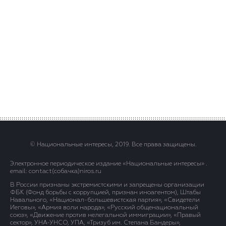
© Национальные интересы, 2019. Все права защищены.
Электронное периодическое издание «Национальные интересы» .
email: contact(сoбaчка)niros.ru
В России признаны экстремистскими и запрещены организации
ФБК (Фонд борьбы с коррупцией, признан иноагентом), Штабы
Навального, «Национал-большевистская партия», «Свидетели
Иеговы», «Армия воли народа», «Русский общенациональный
союз», «Движение против нелегальной иммиграции», «Правый
сектор», УНА-УНСО, УПА, «Тризуб им. Степана Бандеры»,