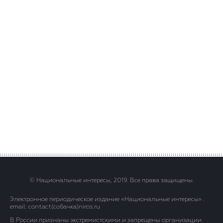
© Национальные интересы, 2019. Все права защищены.
Электронное периодическое издание «Национальные интересы» .
email: contact(сoбaчка)niros.ru
В России признаны экстремистскими и запрещены организации