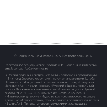
© Национальные интересы, 2019. Все права защищены.
Электронное периодическое издание «Национальные интересы» .
email: contact(сoбaчка)niros.ru
В России признаны экстремистскими и запрещены организации
ФБК (Фонд борьбы с коррупцией, признан иноагентом), Штабы
Навального, «Национал-большевистская партия», «Свидетели
Иеговы», «Армия воли народа», «Русский общенациональный
союз», «Движение против нелегальной иммиграции», «Правый
сектор», УНА-УНСО, УПА, «Тризуб им. Степана Бандеры»,
«Мизантропик дивижн», «Меджлис крымскотатарского народа»,
движение «Артподготовка», общероссийская политическая партия
«Воля», АУЕ. Признаны террористическими и запрещены: