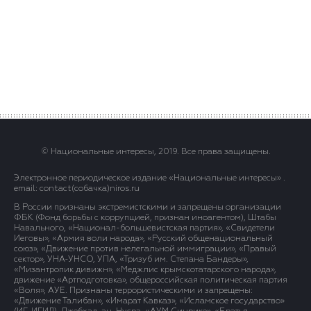
© Национальные интересы, 2019. Все права защищены.
Электронное периодическое издание «Национальные интересы» .
email: contact(сoбaчка)niros.ru
В России признаны экстремистскими и запрещены организации
ФБК (Фонд борьбы с коррупцией, признан иноагентом), Штабы
Навального, «Национал-большевистская партия», «Свидетели
Иеговы», «Армия воли народа», «Русский общенациональный
союз», «Движение против нелегальной иммиграции», «Правый
сектор», УНА-УНСО, УПА, «Тризуб им. Степана Бандеры»,
«Мизантропик дивижн», «Меджлис крымскотатарского народа»,
движение «Артподготовка», общероссийская политическая партия
«Воля», АУЕ. Признаны террористическими и запрещены:
«Движение Талибан», «Имарат Кавказ», «Исламское государство»