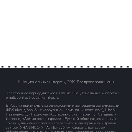
© Национальные интересы, 2019. Все права защищены.
Электронное периодическое издание «Национальные интересы» .
email: contact(сoбaчка)niros.ru
В России признаны экстремистскими и запрещены организации
ФБК (Фонд борьбы с коррупцией, признан иноагентом), Штабы
Навального, «Национал-большевистская партия», «Свидетели
Иеговы», «Армия воли народа», «Русский общенациональный
союз», «Движение против нелегальной иммиграции», «Правый
сектор», УНА-УНСО, УПА, «Тризуб им. Степана Бандеры»,