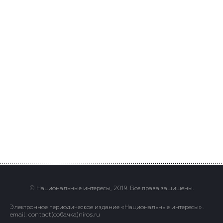
© Национальные интересы, 2019. Все права защищены.
Электронное периодическое издание «Национальные интересы» .
email: contact(сoбaчка)niros.ru