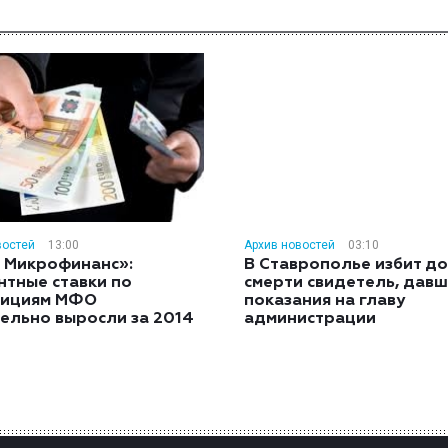
востей
13:00
Архив новостей
03:10
 Микрофинанс»:
В Ставрополье избит до
нтные ставки по
смерти свидетель, дав
тициям МФО
показания на главу
ельно выросли за 2014
администрации