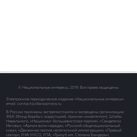
© Национальные интересы, 2019. Все права защищены.
Электронное периодическое издание «Национальные интересы» .
email: contact(сoбaчка)niros.ru
В России признаны экстремистскими и запрещены организации
ФБК (Фонд борьбы с коррупцией, признан иноагентом), Штабы
Навального, «Национал-большевистская партия», «Свидетели
Иеговы», «Армия воли народа», «Русский общенациональный
союз», «Движение против нелегальной иммиграции», «Правый
сектор», УНА-УНСО, УПА, «Тризуб им. Степана Бандеры»,