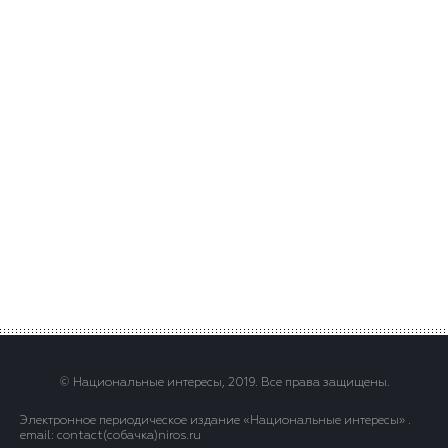
© Национальные интересы, 2019. Все права защищены.
Электронное периодическое издание «Национальные интересы» .
email: contact(сoбaчка)niros.ru