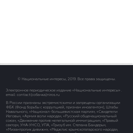
© Национальные интересы, 2019. Все права защищены.
Электронное периодическое издание «Национальные интересы» .
email: contact(сoбaчка)niros.ru
В России признаны экстремистскими и запрещены организации
ФБК (Фонд борьбы с коррупцией, признан иноагентом), Штабы
Навального, «Национал-большевистская партия», «Свидетели
Иеговы», «Армия воли народа», «Русский общенациональный
союз», «Движение против нелегальной иммиграции», «Правый
сектор», УНА-УНСО, УПА, «Тризуб им. Степана Бандеры»,
«Мизантропик дивижн», «Меджлис крымскотатарского народа»,