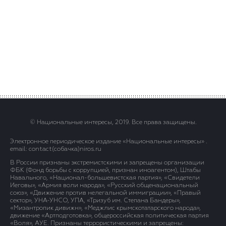
© Национальные интересы, 2019. Все права защищены.
Электронное периодическое издание «Национальные интересы» .
email: contact(сoбaчка)niros.ru
В России признаны экстремистскими и запрещены организации
ФБК (Фонд борьбы с коррупцией, признан иноагентом), Штабы
Навального, «Национал-большевистская партия», «Свидетели
Иеговы», «Армия воли народа», «Русский общенациональный
союз», «Движение против нелегальной иммиграции», «Правый
сектор», УНА-УНСО, УПА, «Тризуб им. Степана Бандеры»,
«Мизантропик дивижн», «Меджлис крымскотатарского народа»,
движение «Артподготовка», общероссийская политическая партия
«Воля», АУЕ. Признаны террористическими и запрещены: