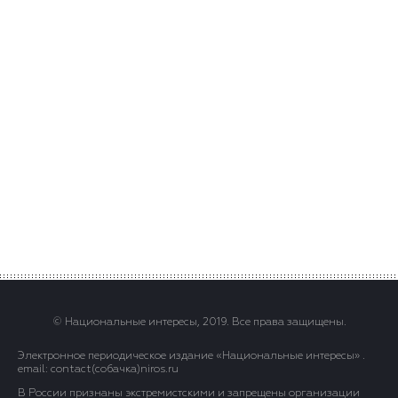
© Национальные интересы, 2019. Все права защищены.
Электронное периодическое издание «Национальные интересы» .
email: contact(сoбaчка)niros.ru
В России признаны экстремистскими и запрещены организации