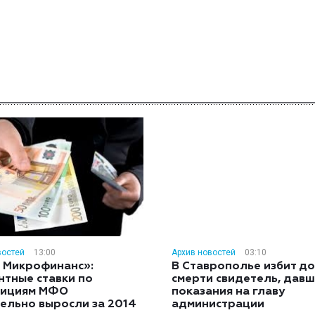
востей
13:00
Архив новостей
03:10
 Микрофинанс»:
В Ставрополье избит до
нтные ставки по
смерти свидетель, дав
тициям МФО
показания на главу
ельно выросли за 2014
администрации