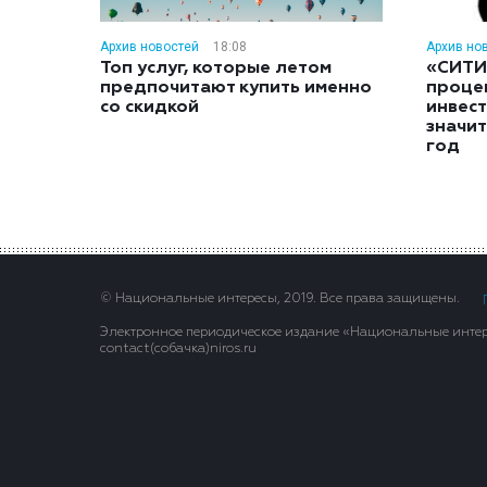
Архив новостей
18:08
Архив но
Топ услуг, которые летом
«СИТИ
предпочитают купить именно
проце
со скидкой
инвес
значит
год
© Национальные интересы, 2019. Все права защищены.
Электронное периодическое издание «Национальные интере
contact(сoбaчка)niros.ru