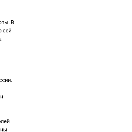
опы. В
о сей
а
ссии.
ан
елей
оны