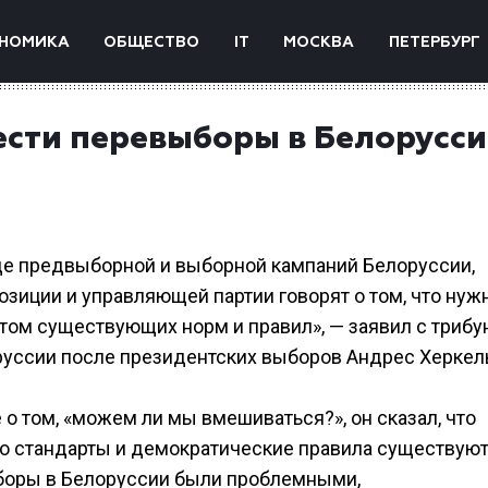
НОМИКА
ОБЩЕСТВО
IT
МОСКВА
ПЕТЕРБУРГ
ести перевыборы в Белорусс
де предвыборной и выборной кампаний Белоруссии,
зиции и управляющей партии говорят о том, что нуж
том существующих норм и правил», — заявил с триб
руссии после президентских выборов Андрес Херкел
 о том, «можем ли мы вмешиваться?», он сказал, что
но стандарты и демократические правила существую
ыборы в Белоруссии были проблемными,