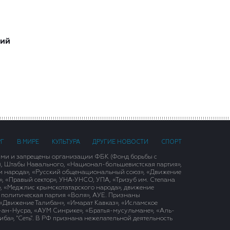
ший
РГ
В МИРЕ
КУЛЬТУРА
ДРУГИЕ НОВОСТИ
СПОРТ
ими и запрещены организации ФБК (Фонд борьбы с
), Штабы Навального, «Национал-большевистская партия»,
и народа», «Русский общенациональный союз», «Движение
 «Правый сектор», УНА-УНСО, УПА, «Тризуб им. Степана
, «Меджлис крымскотатарского народа», движение
 политическая партия «Воля», АУЕ. Признаны
«Движение Талибан», «Имарат Кавказ», «Исламское
д-ан-Нусра, «АУМ Синрике», «Братья-мусульмане», «Аль-
ба», "Сеть". В РФ признана нежелательной деятельность