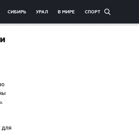
СИБИРЬ
УРАЛ
В МИРЕ
СПОРТ
ии
но
уны
ь.
т для