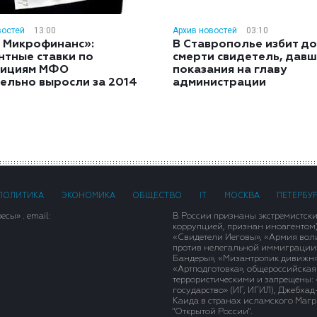
востей
13:00
Архив новостей
03:10
 Микрофинанс»:
В Ставрополье избит до
нтные ставки по
смерти свидетель, дав
тициям МФО
показания на главу
ельно выросли за 2014
администрации
ПОЛИТИКА
ЭКОНОМИКА
ОБЩЕСТВО
IT
МОСКВА
ПЕТЕРБУ
сы» . email:
В России признаны экстремистск
коррупцией, признан иноагентом
«Свидетели Иеговы», «Армия вол
против нелегальной иммиграции»,
Бандеры», «Мизантропик дивижн»
«Артподготовка», общероссийская
террористическими и запрещены: 
государство» (ИГ, ИГИЛ), Джебха
Каида в странах исламского Магри
"Открытой России".