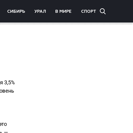
СИБИРЬ
УРАЛ
В МИРЕ
СПОРТ
я 3,5%
ровень
это
, —