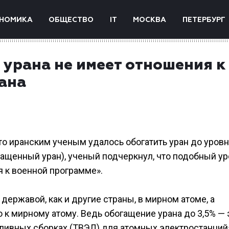
НОМИКА
ОБЩЕСТВО
IT
МОСКВА
ПЕТЕРБУРГ
 урана не имеет отношения к
ана
то иранским ученым удалось обогатить уран до уровн
гащенный уран), ученый подчеркнул, что подобный у
я к военной программе».
 державой, как и другие страны, в мирном атоме, а
к мирному атому. Ведь обогащение урана до 3,5% — 
пливных сборках (ТВЭЛ) для атомных электростанций»