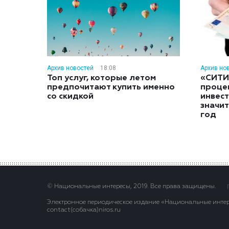
Архив новостей
18:08
Архив но
Топ услуг, которые летом
«СИТИ
предпочитают купить именно
проце
со скидкой
инвес
значит
год
© Национальные интересы, 2019. Все права защищены.
Электронное периодическое издание «Национальные интере
contact(сoбaчка)niros.ru