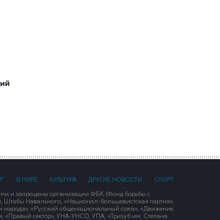
ший
РГ
В МИРЕ
КУЛЬТУРА
ДРУГИЕ НОВОСТИ
СПОРТ
ими и запрещены организации ФБК (Фонд борьбы с
), Штабы Навального, «Национал-большевистская партия»,
и народа», «Русский общенациональный союз», «Движение
 «Правый сектор», УНА-УНСО, УПА, «Тризуб им. Степана