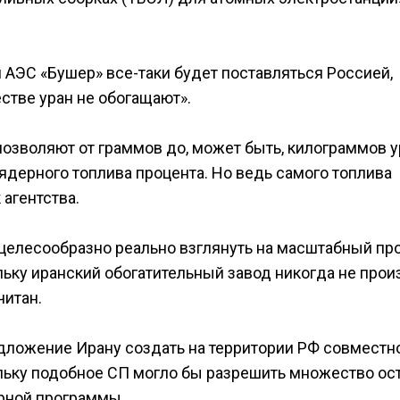
я АЭС «Бушер» все-таки будет поставляться Россией,
стве уран не обогащают».
 позволяют от граммов до, может быть, килограммов 
ядерного топлива процента. Но ведь самого топлива
агентства.
 целесообразно реально взглянуть на масштабный пр
ьку иранский обогатительный завод никогда не прои
читан.
дложение Ирану создать на территории РФ совместн
льку подобное СП могло бы разрешить множество ос
рной программы.