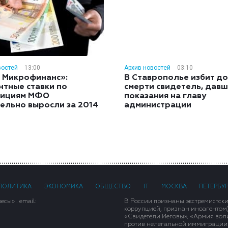
востей
13:00
Архив новостей
03:10
 Микрофинанс»:
В Ставрополье избит до
нтные ставки по
смерти свидетель, дав
тициям МФО
показания на главу
ельно выросли за 2014
администрации
ПОЛИТИКА
ЭКОНОМИКА
ОБЩЕСТВО
IT
МОСКВА
ПЕТЕРБУ
сы» . email:
В России признаны экстремистск
коррупцией, признан иноагентом
«Свидетели Иеговы», «Армия вол
против нелегальной иммиграции»,