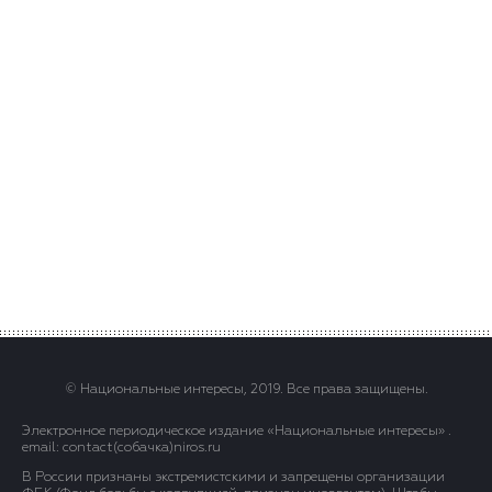
© Национальные интересы, 2019. Все права защищены.
Электронное периодическое издание «Национальные интересы» .
email: contact(сoбaчка)niros.ru
В России признаны экстремистскими и запрещены организации