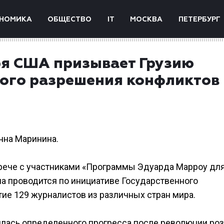
НОМИКА
ОБЩЕСТВО
IT
МОСКВА
ПЕТЕРБУРГ
я США призывает Грузию
ного разрешения конфликтов
нна Маринина.
трече с участниками «Программы Эдуарда Марроу дл
а проводится по инициативе Государственного
ие 129 журналистов из различных стран мира.
илась определенного прогресса после революции роз,