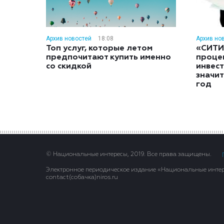
Архив новостей
18:08
Архив но
Топ услуг, которые летом
«СИТИ
предпочитают купить именно
проце
со скидкой
инвес
значит
год
© Национальные интересы, 2019. Все права защищены.
Электронное периодическое издание «Национальные интере
contact(сoбaчка)niros.ru