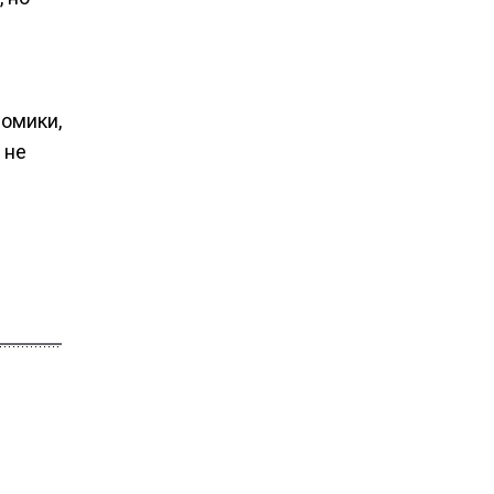
номики,
 не