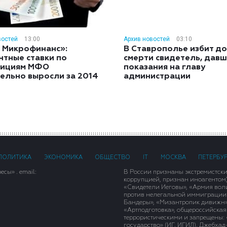
востей
13:00
Архив новостей
03:10
 Микрофинанс»:
В Ставрополье избит до
нтные ставки по
смерти свидетель, дав
тициям МФО
показания на главу
ельно выросли за 2014
администрации
ПОЛИТИКА
ЭКОНОМИКА
ОБЩЕСТВО
IT
МОСКВА
ПЕТЕРБУ
сы» . email:
В России признаны экстремистск
коррупцией, признан иноагентом
«Свидетели Иеговы», «Армия вол
против нелегальной иммиграции»,
Бандеры», «Мизантропик дивижн»
«Артподготовка», общероссийская
террористическими и запрещены: 
государство» (ИГ, ИГИЛ), Джебха