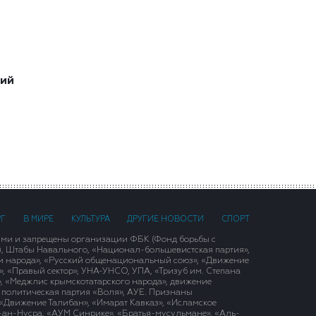
ший
РГ
В МИРЕ
КУЛЬТУРА
ДРУГИЕ НОВОСТИ
СПОРТ
ими и запрещены организации ФБК (Фонд борьбы с
), Штабы Навального, «Национал-большевистская партия»,
и народа», «Русский общенациональный союз», «Движение
 «Правый сектор», УНА-УНСО, УПА, «Тризуб им. Степана
, «Меджлис крымскотатарского народа», движение
 политическая партия «Воля», АУЕ. Признаны
«Движение Талибан», «Имарат Кавказ», «Исламское
д-ан-Нусра, «АУМ Синрике», «Братья-мусульмане», «Аль-