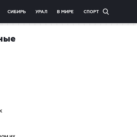
СИБИРЬ
УРАЛ
В МИРЕ
СПОРТ
ные
к
ром их