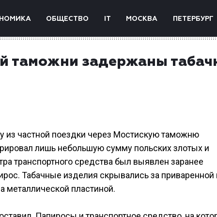
НОМИКА
ОБЩЕСТВО
IT
МОСКВА
ПЕТЕРБУРГ
ой таможни задержаны табач
у из частной поездки через Мостискую таможню
арировал лишь небольшую сумму польских злотых и
отра транспортного средства был выявлен заранее
ирос. Табачные изделия скрывались за приваренной 
а металлической пластиной.
ставил. Папиросы и транспортное средство, на кото