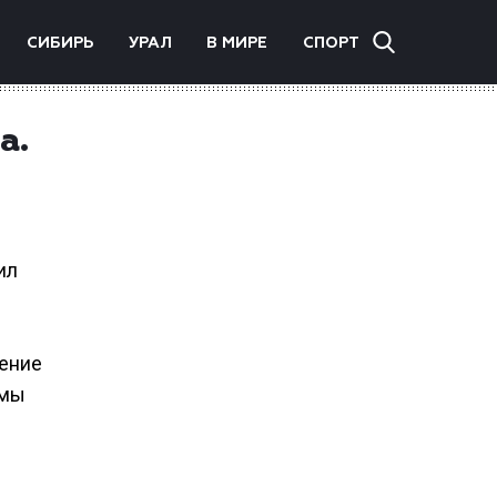
СИБИРЬ
УРАЛ
В МИРЕ
СПОРТ
а.
ил
рение
емы