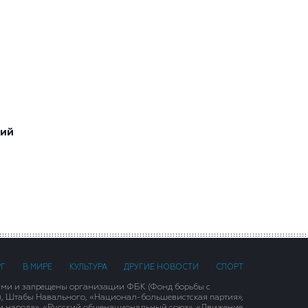
ший
РГ
В МИРЕ
КУЛЬТУРА
ДРУГИЕ НОВОСТИ
СПОРТ
ими и запрещены организации ФБК (Фонд борьбы с
), Штабы Навального, «Национал-большевистская партия»,