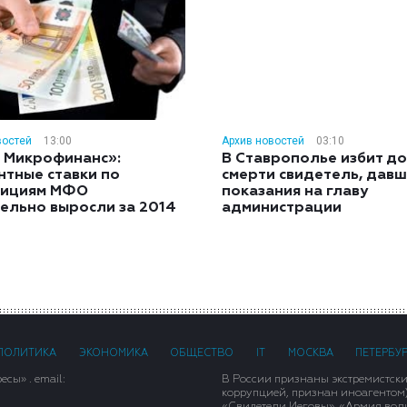
востей
13:00
Архив новостей
03:10
 Микрофинанс»:
В Ставрополье избит до
нтные ставки по
смерти свидетель, дав
тициям МФО
показания на главу
ельно выросли за 2014
администрации
ПОЛИТИКА
ЭКОНОМИКА
ОБЩЕСТВО
IT
МОСКВА
ПЕТЕРБУ
сы» . email:
В России признаны экстремистск
коррупцией, признан иноагентом