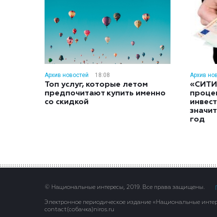
Архив новостей
18:08
Архив но
Топ услуг, которые летом
«СИТИ
предпочитают купить именно
проце
со скидкой
инвес
значит
год
© Национальные интересы, 2019. Все права защищены.
Электронное периодическое издание «Национальные интере
contact(сoбaчка)niros.ru