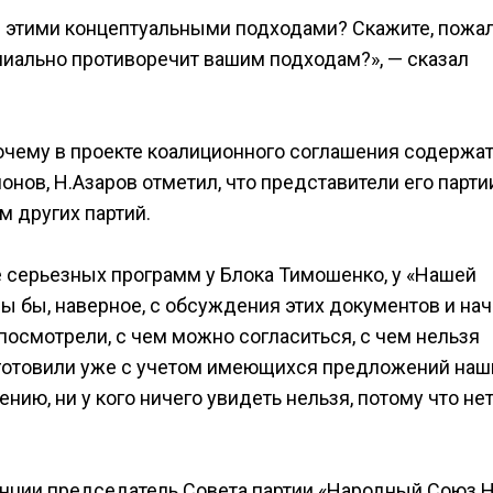
с этими концептуальными подходами? Скажите, пожал
ипиально противоречит вашим подходам?», — сказал
почему в проекте коалиционного соглашения содержа
нов, Н.Азаров отметил, что представители его парти
м других партий.
е серьезных программ у Блока Тимошенко, у «Нашей
мы бы, наверное, с обсуждения этих документов и на
посмотрели, с чем можно согласиться, с чем нельзя
дготовили уже с учетом имеющихся предложений наш
ию, ни у кого ничего увидеть нельзя, потому что не
енции председатель Совета партии «Народный Союз 