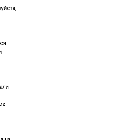
уйста,
тся
и
чали
их
т
Наша