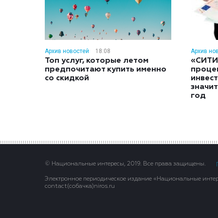
Архив новостей
18:08
Архив но
Топ услуг, которые летом
«СИТИ
предпочитают купить именно
проце
со скидкой
инвес
значит
год
© Национальные интересы, 2019. Все права защищены.
Электронное периодическое издание «Национальные интере
contact(сoбaчка)niros.ru