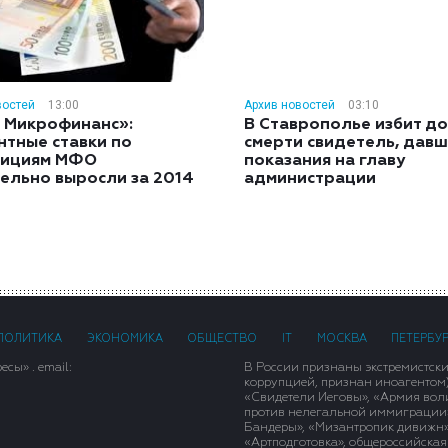
востей
13:00
Архив новостей
03:10
 Микрофинанс»:
В Ставрополье избит до
нтные ставки по
смерти свидетель, дав
тициям МФО
показания на главу
ельно выросли за 2014
администрации
ПОЛИТИКА
ЭКОНОМИКА
ОБЩЕСТВО
IT
МОСКВА
ПЕТЕРБУ
сы» . email:
В России признаны экстремистск
коррупцией, признан иноагентом
«Свидетели Иеговы», «Армия вол
против нелегальной иммиграции»,
Бандеры», «Мизантропик дивижн»
«Артподготовка», общероссийская