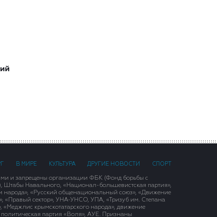
ший
РГ
В МИРЕ
КУЛЬТУРА
ДРУГИЕ НОВОСТИ
СПОРТ
ими и запрещены организации ФБК (Фонд борьбы с
), Штабы Навального, «Национал-большевистская партия»,
и народа», «Русский общенациональный союз», «Движение
 «Правый сектор», УНА-УНСО, УПА, «Тризуб им. Степана
, «Меджлис крымскотатарского народа», движение
 политическая партия «Воля», АУЕ. Признаны