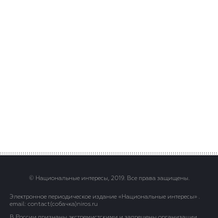
© Национальные интересы, 2019. Все права защищены.
Электронное периодическое издание «Национальные интересы» .
email: contact(сoбaчка)niros.ru
В России признаны экстремистскими и запрещены организации