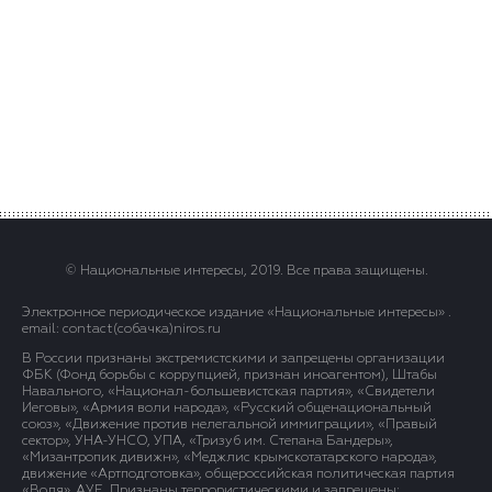
© Национальные интересы, 2019. Все права защищены.
Электронное периодическое издание «Национальные интересы» .
email: contact(сoбaчка)niros.ru
В России признаны экстремистскими и запрещены организации
ФБК (Фонд борьбы с коррупцией, признан иноагентом), Штабы
Навального, «Национал-большевистская партия», «Свидетели
Иеговы», «Армия воли народа», «Русский общенациональный
союз», «Движение против нелегальной иммиграции», «Правый
сектор», УНА-УНСО, УПА, «Тризуб им. Степана Бандеры»,
«Мизантропик дивижн», «Меджлис крымскотатарского народа»,
движение «Артподготовка», общероссийская политическая партия
«Воля», АУЕ. Признаны террористическими и запрещены: