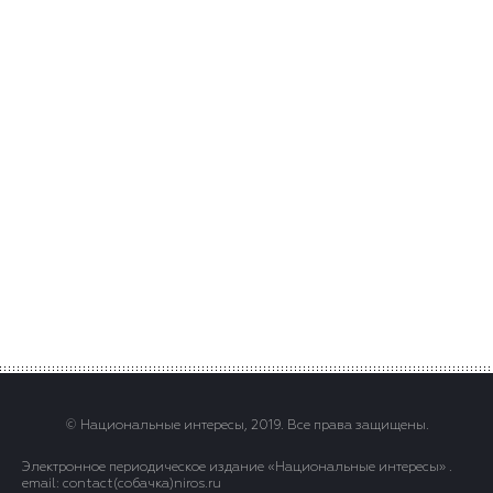
© Национальные интересы, 2019. Все права защищены.
Электронное периодическое издание «Национальные интересы» .
email: contact(сoбaчка)niros.ru