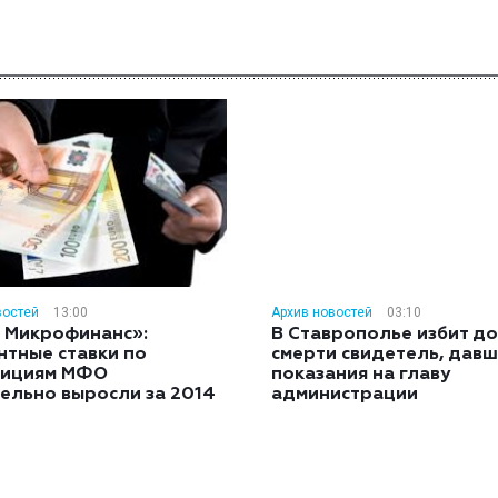
востей
13:00
Архив новостей
03:10
 Микрофинанс»:
В Ставрополье избит до
нтные ставки по
смерти свидетель, дав
тициям МФО
показания на главу
ельно выросли за 2014
администрации