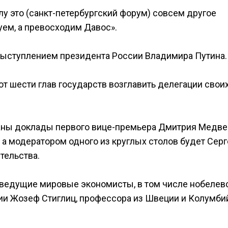
лу это (санкт-петербургский форум) совсем другое
уем, а превосходим Давос».
 выступлением президента России Владимира Путина.
от шести глав государств возглавить делегации свои
ваны доклады первого вице-премьера Дмитрия Медве
 а модератором одного из круглых столов будет Серг
тельства.
 ведущие мировые экономисты, в том числе нобелев
рии Жозеф Стиглиц, профессора из Швеции и Колумби