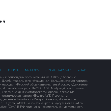
ший
РГ
В МИРЕ
КУЛЬТУРА
ДРУГИЕ НОВОСТИ
СПОРТ
ими и запрещены организации ФБК (Фонд борьбы с
), Штабы Навального, «Национал-большевистская партия»,
и народа», «Русский общенациональный союз», «Движение
 «Правый сектор», УНА-УНСО, УПА, «Тризуб им. Степана
, «Меджлис крымскотатарского народа», движение
 политическая партия «Воля», АУЕ. Признаны
«Движение Талибан», «Имарат Кавказ», «Исламское
д-ан-Нусра, «АУМ Синрике», «Братья-мусульмане», «Аль-
ба», "Сеть". В РФ признана нежелательной деятельность