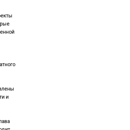
оекты
орые
венной
атного
авлены
ти и
лава
одит