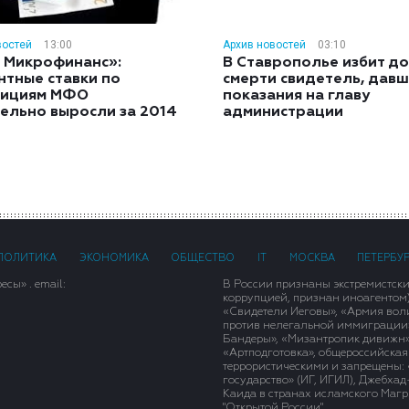
востей
13:00
Архив новостей
03:10
 Микрофинанс»:
В Ставрополье избит до
нтные ставки по
смерти свидетель, дав
тициям МФО
показания на главу
ельно выросли за 2014
администрации
ПОЛИТИКА
ЭКОНОМИКА
ОБЩЕСТВО
IT
МОСКВА
ПЕТЕРБУ
сы» . email:
В России признаны экстремистск
коррупцией, признан иноагентом
«Свидетели Иеговы», «Армия вол
против нелегальной иммиграции»,
Бандеры», «Мизантропик дивижн»
«Артподготовка», общероссийская
террористическими и запрещены: 
государство» (ИГ, ИГИЛ), Джебха
Каида в странах исламского Магри
"Открытой России".