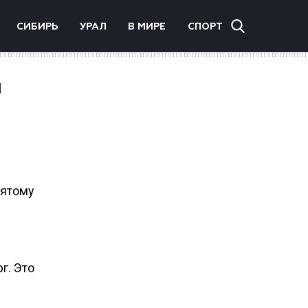
СИБИРЬ
УРАЛ
В МИРЕ
СПОРТ
й
сятому
г. Это