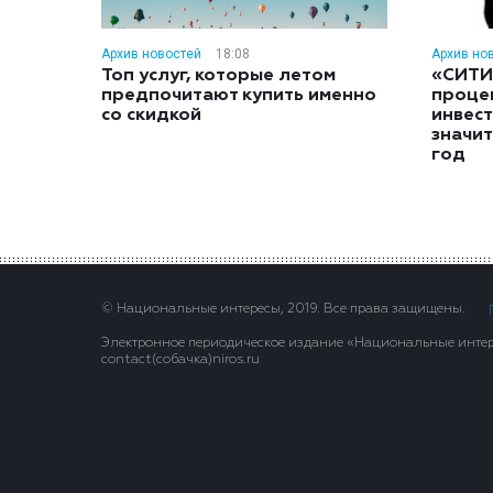
Архив новостей
18:08
Архив но
Топ услуг, которые летом
«СИТИ
предпочитают купить именно
проце
со скидкой
инвес
значит
год
© Национальные интересы, 2019. Все права защищены.
Электронное периодическое издание «Национальные интере
contact(сoбaчка)niros.ru