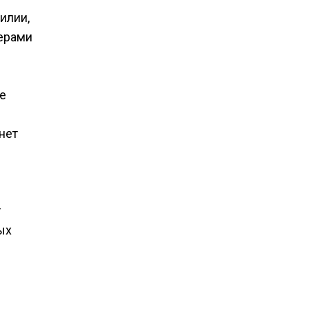
илии,
дерами
не
нет
т
ых