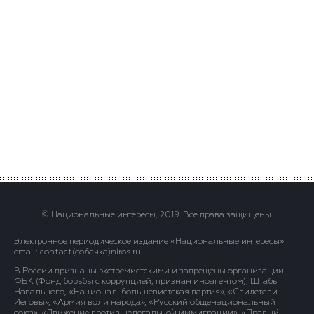
© Национальные интересы, 2019. Все права защищены.
Электронное периодическое издание «Национальные интересы» .
email: contact(сoбaчка)niros.ru
В России признаны экстремистскими и запрещены организации
ФБК (Фонд борьбы с коррупцией, признан иноагентом), Штабы
Навального, «Национал-большевистская партия», «Свидетели
Иеговы», «Армия воли народа», «Русский общенациональный
союз», «Движение против нелегальной иммиграции», «Правый