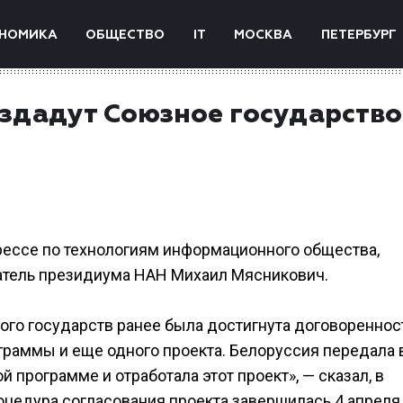
НОМИКА
ОБЩЕСТВО
IT
МОСКВА
ПЕТЕРБУРГ
оздадут Союзное государство
грессе по технологиям информационного общества,
атель президиума НАН Михаил Мясникович.
ого государств ранее была достигнута договореннос
раммы и еще одного проекта. Белоруссия передала 
 программе и отработала этот проект», — сказал, в
роцедура согласования проекта завершилась 4 апреля