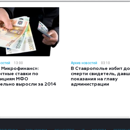
востей
13:00
Архив новостей
03:10
 Микрофинанс»:
В Ставрополье избит до
нтные ставки по
смерти свидетель, дав
тициям МФО
показания на главу
ельно выросли за 2014
администрации