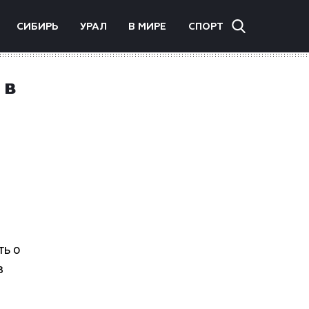
СИБИРЬ
УРАЛ
В МИРЕ
СПОРТ
 в
ть о
в
.