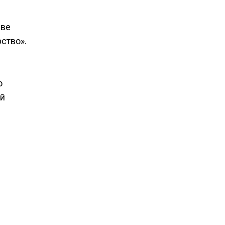
две
ство».
о
ой