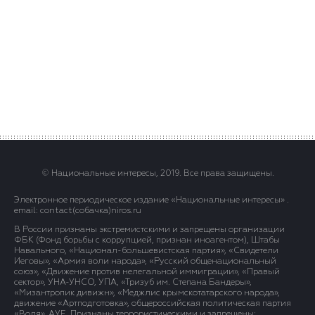
© Национальные интересы, 2019. Все права защищены.
Электронное периодическое издание «Национальные интересы» .
email: contact(сoбaчка)niros.ru
В России признаны экстремистскими и запрещены организации
ФБК (Фонд борьбы с коррупцией, признан иноагентом), Штабы
Навального, «Национал-большевистская партия», «Свидетели
Иеговы», «Армия воли народа», «Русский общенациональный
союз», «Движение против нелегальной иммиграции», «Правый
сектор», УНА-УНСО, УПА, «Тризуб им. Степана Бандеры»,
«Мизантропик дивижн», «Меджлис крымскотатарского народа»,
движение «Артподготовка», общероссийская политическая партия
«Воля», АУЕ. Признаны террористическими и запрещены: