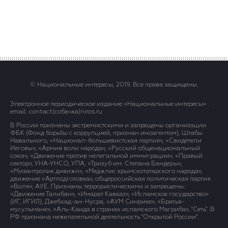
© Национальные интересы, 2019. Все права защищены.
Электронное периодическое издание «Национальные интересы» .
email: contact(сoбaчка)niros.ru
В России признаны экстремистскими и запрещены организации
ФБК (Фонд борьбы с коррупцией, признан иноагентом), Штабы
Навального, «Национал-большевистская партия», «Свидетели
Иеговы», «Армия воли народа», «Русский общенациональный
союз», «Движение против нелегальной иммиграции», «Правый
сектор», УНА-УНСО, УПА, «Тризуб им. Степана Бандеры»,
«Мизантропик дивижн», «Меджлис крымскотатарского народа»,
движение «Артподготовка», общероссийская политическая партия
«Воля», АУЕ. Признаны террористическими и запрещены:
«Движение Талибан», «Имарат Кавказ», «Исламское государство»
(ИГ, ИГИЛ), Джебхад-ан-Нусра, «АУМ Синрике», «Братья-
мусульмане», «Аль-Каида в странах исламского Магриба», "Сеть". В
РФ признана нежелательной деятельность "Открытой России".