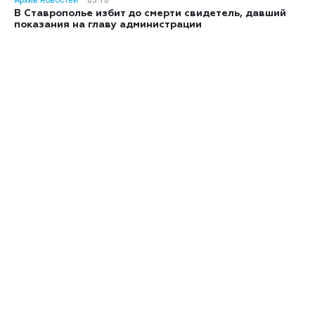
Архив новостей
03:10
В Ставрополье избит до смерти свидетель, давший
показания на главу администрации