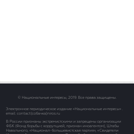
© Национальные интересы, 2019. Все права защищены.
Электронное периодическое издание «Национальные интересы» .
email: contact(сoбaчка)niros.ru
В России признаны экстремистскими и запрещены организации
ФБК (Фонд борьбы с коррупцией, признан иноагентом), Штабы
Навального, «Национал-большевистская партия», «Свидетели