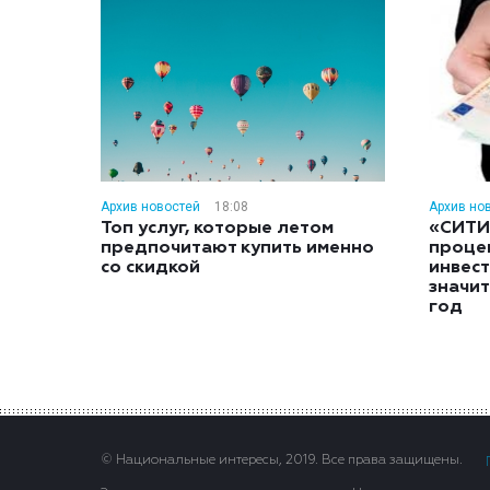
Архив новостей
18:08
Архив но
Топ услуг, которые летом
«СИТИ
предпочитают купить именно
проце
со скидкой
инвес
значит
год
© Национальные интересы, 2019. Все права защищены.