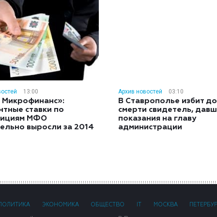
востей
13:00
Архив новостей
03:10
 Микрофинанс»:
В Ставрополье избит до
нтные ставки по
смерти свидетель, дав
тициям МФО
показания на главу
ельно выросли за 2014
администрации
ПОЛИТИКА
ЭКОНОМИКА
ОБЩЕСТВО
IT
МОСКВА
ПЕТЕРБУ