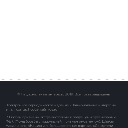
© Национальные интересы, 2019. Все права защищены.
Электронное периодическое издание «Национальные интересы» .
email: contact(сoбaчка)niros.ru
В России признаны экстремистскими и запрещены организации
ФБК (Фонд борьбы с коррупцией, признан иноагентом), Штабы
Навального, «Национал-большевистская партия», «Свидетели