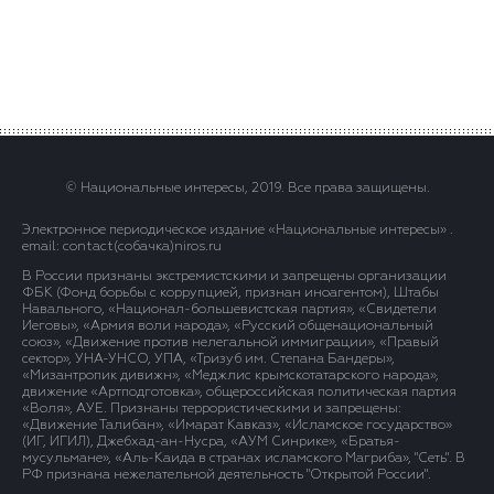
© Национальные интересы, 2019. Все права защищены.
Электронное периодическое издание «Национальные интересы» .
email: contact(сoбaчка)niros.ru
В России признаны экстремистскими и запрещены организации
ФБК (Фонд борьбы с коррупцией, признан иноагентом), Штабы
Навального, «Национал-большевистская партия», «Свидетели
Иеговы», «Армия воли народа», «Русский общенациональный
союз», «Движение против нелегальной иммиграции», «Правый
сектор», УНА-УНСО, УПА, «Тризуб им. Степана Бандеры»,
«Мизантропик дивижн», «Меджлис крымскотатарского народа»,
движение «Артподготовка», общероссийская политическая партия
«Воля», АУЕ. Признаны террористическими и запрещены:
«Движение Талибан», «Имарат Кавказ», «Исламское государство»
(ИГ, ИГИЛ), Джебхад-ан-Нусра, «АУМ Синрике», «Братья-
мусульмане», «Аль-Каида в странах исламского Магриба», "Сеть". В
РФ признана нежелательной деятельность "Открытой России".