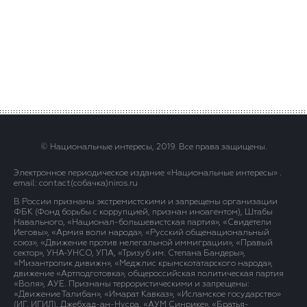
© Национальные интересы, 2019. Все права защищены.
Электронное периодическое издание «Национальные интересы» .
email: contact(сoбaчка)niros.ru
В России признаны экстремистскими и запрещены организации
ФБК (Фонд борьбы с коррупцией, признан иноагентом), Штабы
Навального, «Национал-большевистская партия», «Свидетели
Иеговы», «Армия воли народа», «Русский общенациональный
союз», «Движение против нелегальной иммиграции», «Правый
сектор», УНА-УНСО, УПА, «Тризуб им. Степана Бандеры»,
«Мизантропик дивижн», «Меджлис крымскотатарского народа»,
движение «Артподготовка», общероссийская политическая партия
«Воля», АУЕ. Признаны террористическими и запрещены:
«Движение Талибан», «Имарат Кавказ», «Исламское государство»
(ИГ, ИГИЛ), Джебхад-ан-Нусра, «АУМ Синрике», «Братья-