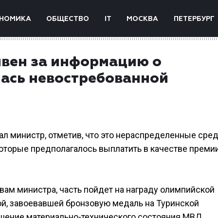
НОМИКА
ОБЩЕСТВО
IT
МОСКВА
ПЕТЕРБУРГ
ивен за информацию о
ась невостребованной
ал министр, отметив, что это нераспределенные сре
оторые предполагалось выплатить в качестве премии
овам министра, часть пойдет на награду олимпийской
й, завоевавшей бронзовую медаль на Туринской
чшение материально-технического состояния МВД.