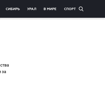
СИБИРЬ
УРАЛ
В МИРЕ
СПОРТ
дства
 за