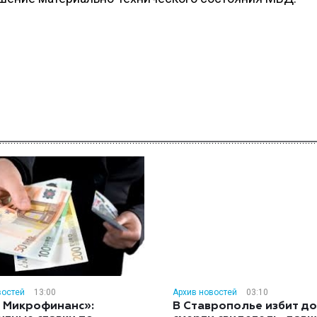
востей
13:00
Архив новостей
03:10
 Микрофинанс»:
В Ставрополье избит до