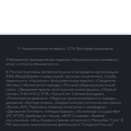
© Национальные интересы, 2019. Все права защищены.
Электронное периодическое издание «Национальные интересы» .
email: contact(сoбaчка)niros.ru
В России признаны экстремистскими и запрещены организации
ФБК (Фонд борьбы с коррупцией, признан иноагентом), Штабы
Навального, «Национал-большевистская партия», «Свидетели
Иеговы», «Армия воли народа», «Русский общенациональный
союз», «Движение против нелегальной иммиграции», «Правый
сектор», УНА-УНСО, УПА, «Тризуб им. Степана Бандеры»,
«Мизантропик дивижн», «Меджлис крымскотатарского народа»,
движение «Артподготовка», общероссийская политическая партия
«Воля», АУЕ. Признаны террористическими и запрещены:
«Движение Талибан», «Имарат Кавказ», «Исламское государство»
(ИГ, ИГИЛ), Джебхад-ан-Нусра, «АУМ Синрике», «Братья-
мусульмане», «Аль-Каида в странах исламского Магриба», "Сеть". В
РФ признана нежелательной деятельность "Открытой России".