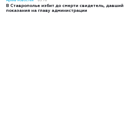
Архив новостей
03:10
В Ставрополье избит до смерти свидетель, давший
показания на главу администрации