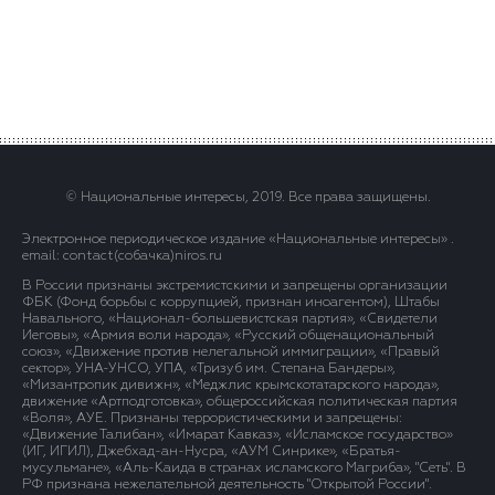
© Национальные интересы, 2019. Все права защищены.
Электронное периодическое издание «Национальные интересы» .
email: contact(сoбaчка)niros.ru
В России признаны экстремистскими и запрещены организации
ФБК (Фонд борьбы с коррупцией, признан иноагентом), Штабы
Навального, «Национал-большевистская партия», «Свидетели
Иеговы», «Армия воли народа», «Русский общенациональный
союз», «Движение против нелегальной иммиграции», «Правый
сектор», УНА-УНСО, УПА, «Тризуб им. Степана Бандеры»,
«Мизантропик дивижн», «Меджлис крымскотатарского народа»,
движение «Артподготовка», общероссийская политическая партия
«Воля», АУЕ. Признаны террористическими и запрещены:
«Движение Талибан», «Имарат Кавказ», «Исламское государство»
(ИГ, ИГИЛ), Джебхад-ан-Нусра, «АУМ Синрике», «Братья-
мусульмане», «Аль-Каида в странах исламского Магриба», "Сеть". В
РФ признана нежелательной деятельность "Открытой России".