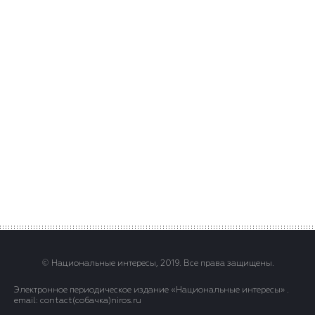
© Национальные интересы, 2019. Все права защищены.
Электронное периодическое издание «Национальные интересы» .
email: contact(сoбaчка)niros.ru