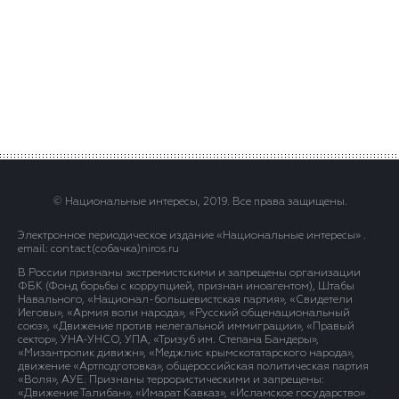
© Национальные интересы, 2019. Все права защищены.
Электронное периодическое издание «Национальные интересы» .
email: contact(сoбaчка)niros.ru
В России признаны экстремистскими и запрещены организации
ФБК (Фонд борьбы с коррупцией, признан иноагентом), Штабы
Навального, «Национал-большевистская партия», «Свидетели
Иеговы», «Армия воли народа», «Русский общенациональный
союз», «Движение против нелегальной иммиграции», «Правый
сектор», УНА-УНСО, УПА, «Тризуб им. Степана Бандеры»,
«Мизантропик дивижн», «Меджлис крымскотатарского народа»,
движение «Артподготовка», общероссийская политическая партия
«Воля», АУЕ. Признаны террористическими и запрещены:
«Движение Талибан», «Имарат Кавказ», «Исламское государство»