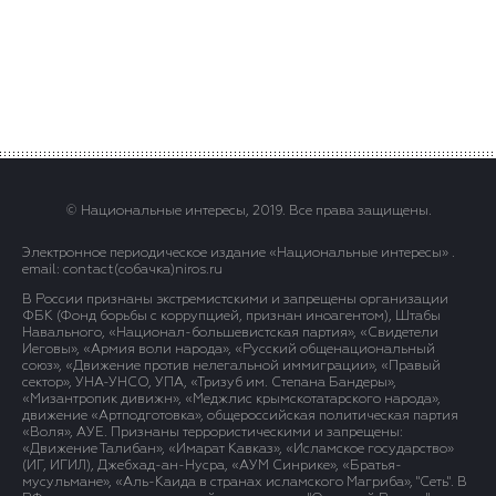
© Национальные интересы, 2019. Все права защищены.
Электронное периодическое издание «Национальные интересы» .
email: contact(сoбaчка)niros.ru
В России признаны экстремистскими и запрещены организации
ФБК (Фонд борьбы с коррупцией, признан иноагентом), Штабы
Навального, «Национал-большевистская партия», «Свидетели
Иеговы», «Армия воли народа», «Русский общенациональный
союз», «Движение против нелегальной иммиграции», «Правый
сектор», УНА-УНСО, УПА, «Тризуб им. Степана Бандеры»,
«Мизантропик дивижн», «Меджлис крымскотатарского народа»,
движение «Артподготовка», общероссийская политическая партия
«Воля», АУЕ. Признаны террористическими и запрещены:
«Движение Талибан», «Имарат Кавказ», «Исламское государство»
(ИГ, ИГИЛ), Джебхад-ан-Нусра, «АУМ Синрике», «Братья-
мусульмане», «Аль-Каида в странах исламского Магриба», "Сеть". В