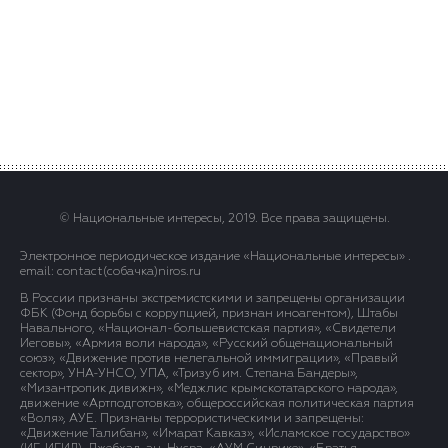
© Национальные интересы, 2019. Все права защищены.
Электронное периодическое издание «Национальные интересы» .
email: contact(сoбaчка)niros.ru
В России признаны экстремистскими и запрещены организации
ФБК (Фонд борьбы с коррупцией, признан иноагентом), Штабы
Навального, «Национал-большевистская партия», «Свидетели
Иеговы», «Армия воли народа», «Русский общенациональный
союз», «Движение против нелегальной иммиграции», «Правый
сектор», УНА-УНСО, УПА, «Тризуб им. Степана Бандеры»,
«Мизантропик дивижн», «Меджлис крымскотатарского народа»,
движение «Артподготовка», общероссийская политическая партия
«Воля», АУЕ. Признаны террористическими и запрещены:
«Движение Талибан», «Имарат Кавказ», «Исламское государство»