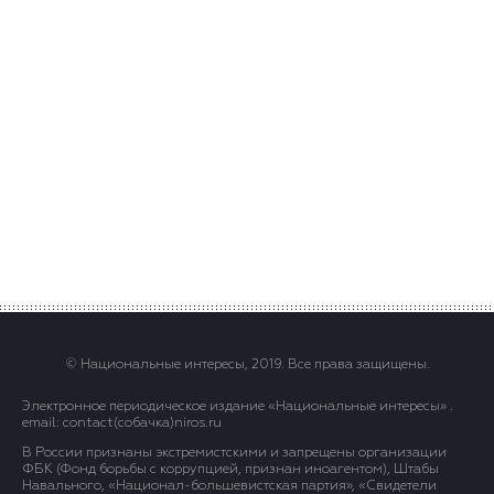
© Национальные интересы, 2019. Все права защищены.
Электронное периодическое издание «Национальные интересы» .
email: contact(сoбaчка)niros.ru
В России признаны экстремистскими и запрещены организации
ФБК (Фонд борьбы с коррупцией, признан иноагентом), Штабы
Навального, «Национал-большевистская партия», «Свидетели