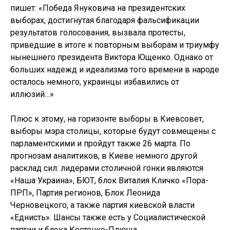
пишет: «Победа Януковича на президентских
выборах, достигнутая благодаря фальсификации
результатов голосования, вызвала протесты,
приведшие в итоге к повторным выборам и триумфу
нынешнего президента Виктора Ющенко. Однако от
больших надежд и идеализма того времени в народе
осталось немного, украинцы избавились от
иллюзий…»
Плюс к этому, на горизонте выборы в Киевсовет,
выборы мэра столицы, которые будут совмещены с
парламентскими и пройдут также 26 марта. По
прогнозам аналитиков, в Киеве немного другой
расклад сил: лидерами столичной гонки являются
«Наша Украина», БЮТ, блок Виталия Кличко «Пора-
ПРП», Партия регионов, Блок Леонида
Черновецкого, а также партия киевской власти
«Еднисть». Шансы также есть у Социалистической
партии и блока Костенко-Плюща.