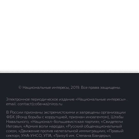
© Национальные интересы, 2019. Все права защищены.
Электронное периодическое издание «Национальные интересы» .
email: contact(сoбaчка)niros.ru
В России признаны экстремистскими и запрещены организации
ФБК (Фонд борьбы с коррупцией, признан иноагентом), Штабы
Навального, «Национал-большевистская партия», «Свидетели
Иеговы», «Армия воли народа», «Русский общенациональный
союз», «Движение против нелегальной иммиграции», «Правый
сектор», УНА-УНСО, УПА, «Тризуб им. Степана Бандеры»,