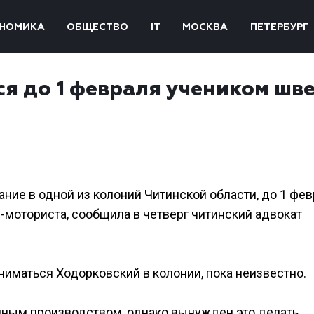
НОМИКА
ОБЩЕСТВО
IT
МОСКВА
ПЕТЕРБУРГ
я до 1 февраля учеником шв
ние в одной из колоний Читинской области, до 1 фе
-моториста, сообщила в четверг читинский адвокат
ниматься Ходорковский в колонии, пока неизвестно.
ным производством, однако вынужден это делать,