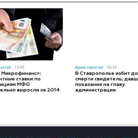
востей
13:00
Архив новостей
03:10
 Микрофинанс»:
В Ставрополье избит до
нтные ставки по
смерти свидетель, дав
тициям МФО
показания на главу
ельно выросли за 2014
администрации