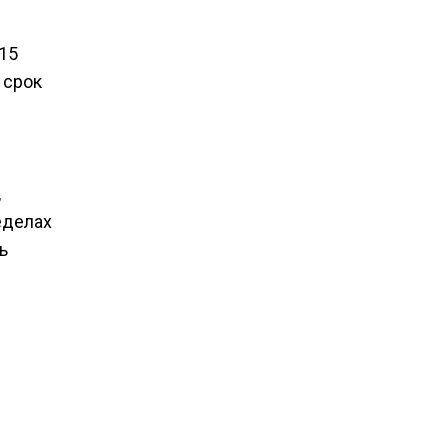
15
 срок
,
еделах
ь