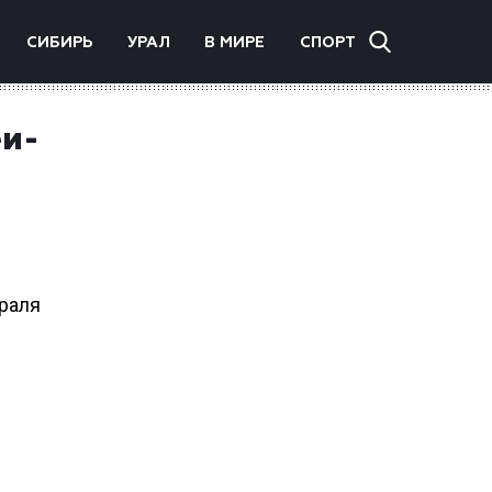
СИБИРЬ
УРАЛ
В МИРЕ
СПОРТ
еи-
враля