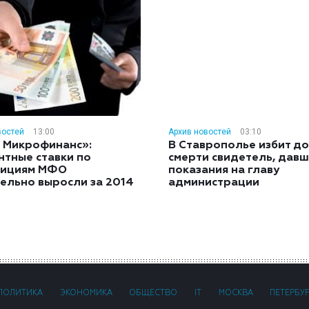
востей
13:00
Архив новостей
03:10
 Микрофинанс»:
В Ставрополье избит до
нтные ставки по
смерти свидетель, дав
тициям МФО
показания на главу
ельно выросли за 2014
администрации
ПОЛИТИКА
ЭКОНОМИКА
ОБЩЕСТВО
IT
МОСКВА
ПЕТЕРБУ