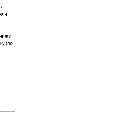
в
ляли
 ниже
ну (по