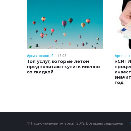
Архив новостей
18:08
Архив но
Топ услуг, которые летом
«СИТИ
предпочитают купить именно
проце
со скидкой
инвес
значит
год
© Национальные интересы, 2019. Все права защищены.