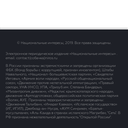
© Национальные интересы, 2019. Все права защищены.
Электронное периодическое издание «Национальные интересы» .
email: contact(сoбaчка)niros.ru
В России признаны экстремистскими и запрещены организации
ФБК (Фонд борьбы с коррупцией, признан иноагентом), Штабы
Навального, «Национал-большевистская партия», «Свидетели
Иеговы», «Армия воли народа», «Русский общенациональный
союз», «Движение против нелегальной иммиграции», «Правый
сектор», УНА-УНСО, УПА, «Тризуб им. Степана Бандеры»,
«Мизантропик дивижн», «Меджлис крымскотатарского народа»,
движение «Артподготовка», общероссийская политическая партия
«Воля», АУЕ. Признаны террористическими и запрещены:
«Движение Талибан», «Имарат Кавказ», «Исламское государство»
(ИГ, ИГИЛ), Джебхад-ан-Нусра, «АУМ Синрике», «Братья-
мусульмане», «Аль-Каида в странах исламского Магриба», "Сеть". В
РФ признана нежелательной деятельность "Открытой России".