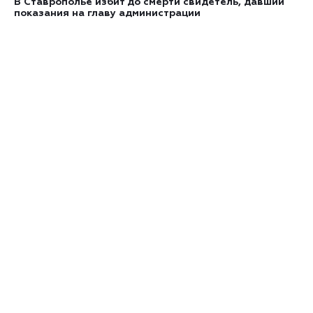
В Ставрополье избит до смерти свидетель, давший
показания на главу администрации