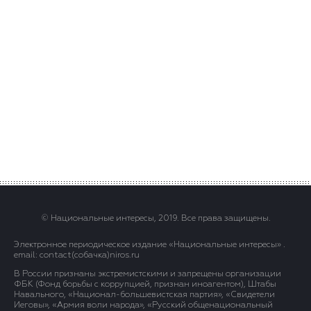
© Национальные интересы, 2019. Все права защищены.
Электронное периодическое издание «Национальные интересы» .
email: contact(сoбaчка)niros.ru
В России признаны экстремистскими и запрещены организации
ФБК (Фонд борьбы с коррупцией, признан иноагентом), Штабы
Навального, «Национал-большевистская партия», «Свидетели
Иеговы», «Армия воли народа», «Русский общенациональный