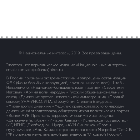
© Национальные интересы, 2019. Все права защищены.
Электронное периодическое издание «Национальные интересы» .
email: contact(сoбaчка)niros.ru
В России признаны экстремистскими и запрещены организации
ФБК (Фонд борьбы с коррупцией, признан иноагентом), Штабы
Навального, «Национал-большевистская партия», «Свидетели
Иеговы», «Армия воли народа», «Русский общенациональный
союз», «Движение против нелегальной иммиграции», «Правый
сектор», УНА-УНСО, УПА, «Тризуб им. Степана Бандеры»,
«Мизантропик дивижн», «Меджлис крымскотатарского народа»,
движение «Артподготовка», общероссийская политическая партия
«Воля», АУЕ. Признаны террористическими и запрещены:
«Движение Талибан», «Имарат Кавказ», «Исламское государство»
(ИГ, ИГИЛ), Джебхад-ан-Нусра, «АУМ Синрике», «Братья-
мусульмане», «Аль-Каида в странах исламского Магриба», "Сеть". В
РФ признана нежелательной деятельность "Открытой России".